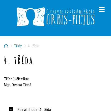
Home
Třídy
4. třída
menu
4. třída
menu
Třídní učitelka:
Mgr. Denisa Tichá
Rozvrh hodin 4. třída