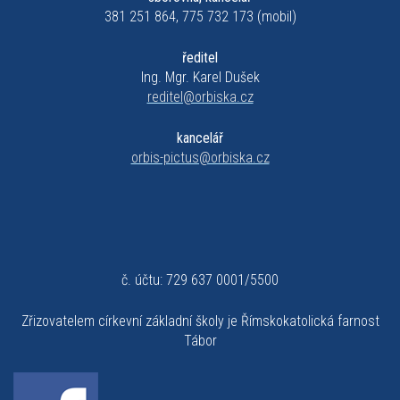
381 251 864, 775 732 173 (mobil)
ředitel
Ing. Mgr. Karel Dušek
reditel@orbiska.cz
kancelář
orbis-pictus@orbiska.cz
č. účtu: 729 637 0001/5500
Zřizovatelem církevní základní školy je Římskokatolická farnost
Tábor