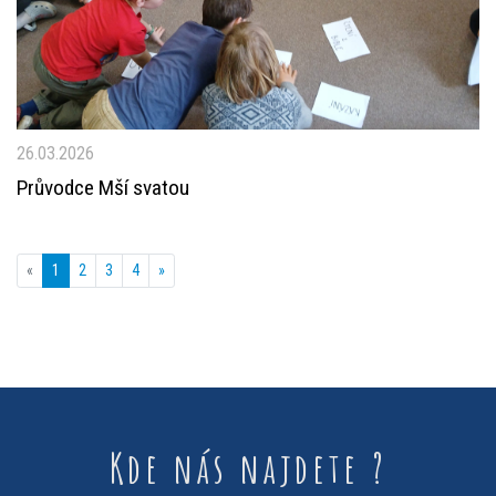
26.03.2026
Průvodce Mší svatou
«
1
2
3
4
»
Kde nás najdete ?