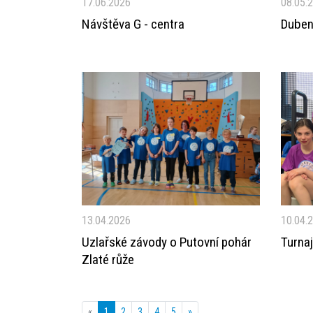
17.06.2026
08.05.
Návštěva G - centra
Dube
13.04.2026
10.04.
Uzlařské závody o Putovní pohár
Turnaj
Zlaté růže
«
1
2
3
4
5
»