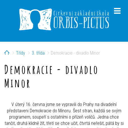
Home
Třídy
3. třída
Demokracie - divadlo Minor
menu
Demokracie - divadlo
Minor
menu
V úterý 16. června jsme se vypravili do Prahy na divadelní
představeni Demokracie do Minoru. Šest stran, každá se svým
programem, soupeří s ostatními o přízeň voličů. Jedna chce
tančit, druhá klidně žít, třetí se chce učit, čtvrtá neřešit, pátá by si