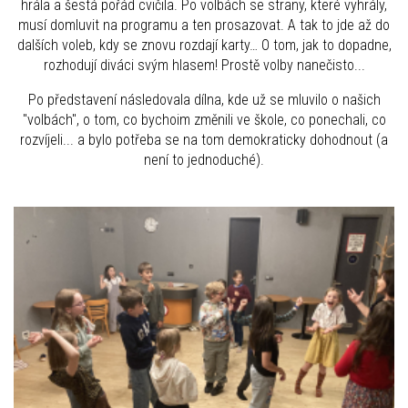
hrála a šestá pořád cvičila. Po volbách se strany, které vyhrály,
musí domluvit na programu a ten prosazovat. A tak to jde až do
dalších voleb, kdy se znovu rozdají karty… O tom, jak to dopadne,
rozhodují diváci svým hlasem! Prostě volby nanečisto...
Po představení následovala dílna, kde už se mluvilo o našich
"volbách", o tom, co bychoim změnili ve škole, co ponechali, co
rozvíjeli... a bylo potřeba se na tom demokraticky dohodnout (a
není to jednoduché).