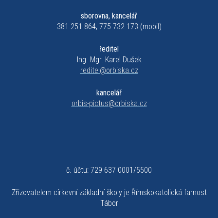
sborovna, kancelář
381 251 864, 775 732 173 (mobil)
ředitel
Ing. Mgr. Karel Dušek
reditel@orbiska.cz
kancelář
orbis-pictus@orbiska.cz
č. účtu: 729 637 0001/5500
Zřizovatelem církevní základní školy je Římskokatolická farnost
Tábor