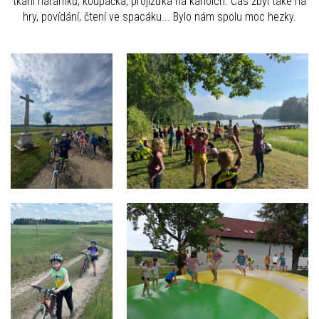
tkaní náramků, koupačka, projížďka na kanoích. Čas zbyl také na
hry, povídání, čtení ve spacáku... Bylo nám spolu moc hezky.