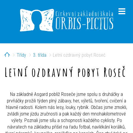
Home
Třídy
3. třída
Letní ozdravný pobyt Roseč
menu
Letní ozdravný pobyt Roseč
menu
Na základně Asgard poblíž Roseče jsme spolu s druháčky a
prvňáčky prožili týden plný zábavy, her, výletů, tvoření, cvičení a
hlavně radosti. Kolem nás lesy, louky, rybník. Občas jsme zmokli,
zvládli jsme jízdu zručnosti a pak každý den mnohakilometrové
výlety. Poznali jsme sílu a schopnosti každého cyklisty. Po
návratech na základnu přišel na řadu fotbal, navlékání korálků,