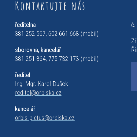
Kontaktujte nás
ředitelna
č.
381 252 567, 602 661 668 (mobil)
Zř
sborovna, kancelář
Ří
381 251 864, 775 732 173 (mobil)
ředitel
Ing. Mgr. Karel Dušek
reditel@orbiska.cz
kancelář
orbis-pictus@orbiska.cz