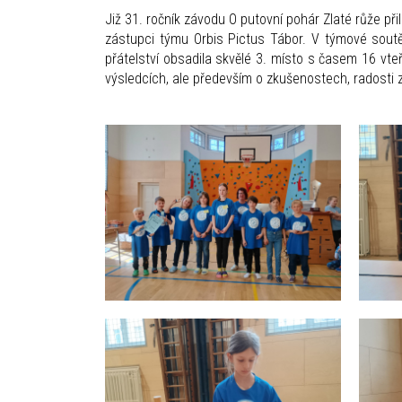
Již 31. ročník závodu O putovní pohár Zlaté růže při
zástupci týmu Orbis Pictus Tábor. V týmové soutěži
přátelství obsadila skvělé 3. místo s časem 16 vteř
výsledcích, ale především o zkušenostech, radosti 