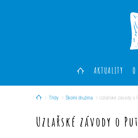
AKTUALITY
O
Home
Třídy
Školní družina
Uzlařské závody o 
Uzlařské závody o Pu