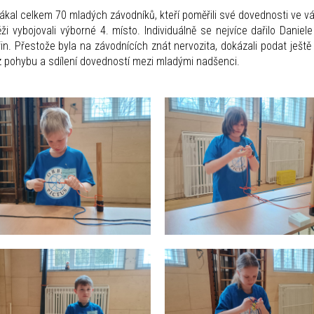
lákal celkem 70 mladých závodníků, kteří poměřili své dovednosti ve váz
 vybojovali výborné 4. místo. Individuálně se nejvíce dařilo Daniele 
in. Přestože byla na závodnících znát nervozita, dokázali podat ještě 
z pohybu a sdílení dovedností mezi mladými nadšenci.