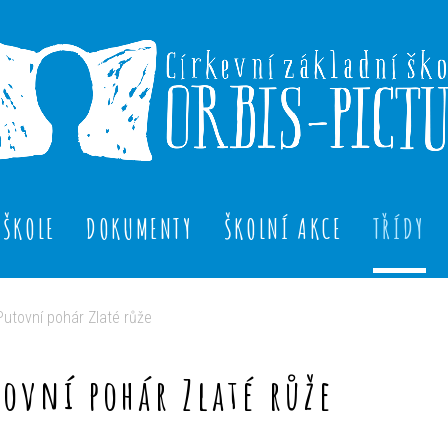
 ŠKOLE
DOKUMENTY
ŠKOLNÍ AKCE
TŘÍDY
Putovní pohár Zlaté růže
tovní pohár Zlaté růže