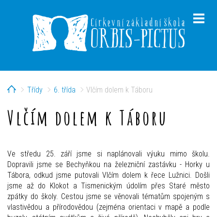
Home
Třídy
6. třída
Vlčím dolem k Táboru
menu
Vlčím dolem k Táboru
menu
Ve středu 25. září jsme si naplánovali výuku mimo školu.
Dopravili jsme se Bechyňkou na železniční zastávku - Horky u
Tábora, odkud jsme putovali Vlčím dolem k řece Lužnici. Došli
jsme až do Klokot a Tismenickým údolím přes Staré město
zpátky do školy. Cestou jsme se věnovali tématům spojeným s
vlastivědou a přírodovědou (zejména orientaci v mapě a podle