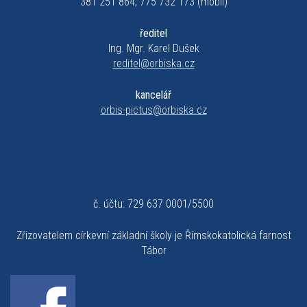
381 251 864, 775 732 173 (mobil)
ředitel
Ing. Mgr. Karel Dušek
reditel@orbiska.cz
kancelář
orbis-pictus@orbiska.cz
č. účtu: 729 637 0001/5500
Zřizovatelem církevní základní školy je Římskokatolická farnost
Tábor