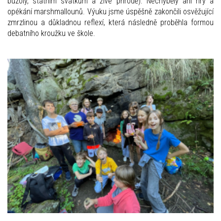
buzoly, státním svátkům a živé přírodě). Nechyběly ani hry a
opékání marshmallounů. Výuku jsme úspěšně zakončili osvěžující
zmrzlinou a důkladnou reflexí, která následně proběhla formou
debatního kroužku ve škole.