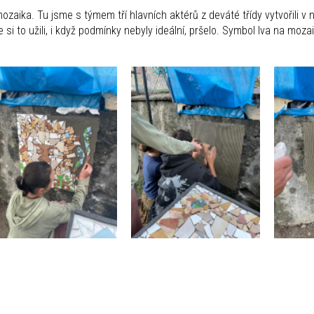
aika. Tu jsme s týmem tří hlavních aktérů z deváté třídy vytvořili v n
 to užili, i když podmínky nebyly ideální, pršelo. Symbol lva na moza