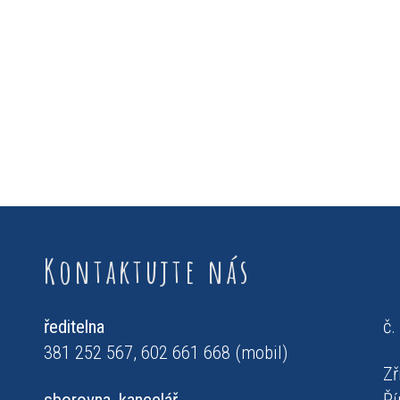
Kontaktujte nás
ředitelna
č.
381 252 567, 602 661 668 (mobil)
Zř