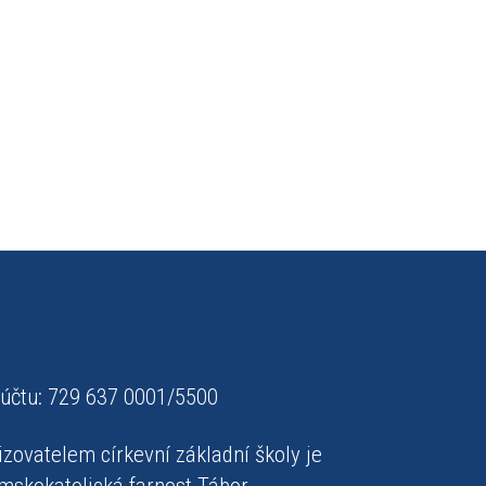
 účtu: 729 637 0001/5500
izovatelem církevní základní školy je