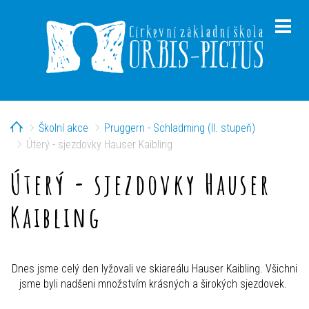
Home
Školní akce
Pruggern - Schladming (II. stupeň)
menu
Úterý - sjezdovky Hauser Kaibling
Úterý - sjezdovky Hauser
Kaibling
menu
Dnes jsme celý den lyžovali ve skiareálu Hauser Kaibling. Všichni
jsme byli nadšeni množstvím krásných a širokých sjezdovek.