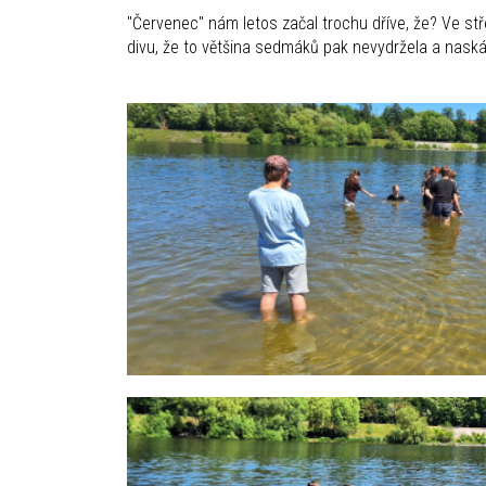
"Červenec" nám letos začal trochu dříve, že? Ve stře
divu, že to většina sedmáků pak nevydržela a naská