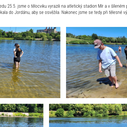
du 25.5. jsme o tělocviku vyrazili na atletický stadion Mír a v šíleném 
kala do Jordánu, aby se osvěžila. Nakonec jsme se tedy při tělesné vý