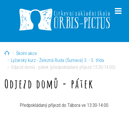
Home
Školní akce
menu
Lyžarský kurz - Železná Ruda (Šumava) 3. - 5. třída
Odjezd domů - pátek (předpokládaný příjezd 13:30-14:00)
Odjezd domů - pátek
menu
Předpokládaný příjezd do Tábora ve 13:30-14:00.