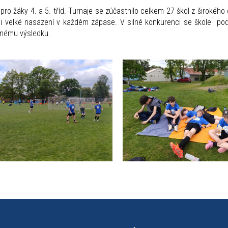
ro žáky 4. a 5. tříd. Turnaje se zúčastnilo celkem 27 škol z širokého o
i i velké nasazení v každém zápase. V silné konkurenci se škole po
knému výsledku.