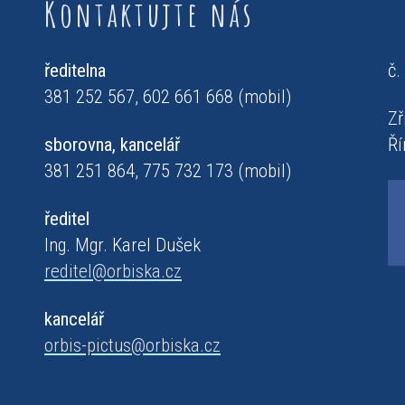
Kontaktujte nás
ředitelna
č.
381 252 567, 602 661 668 (mobil)
Zř
sborovna, kancelář
Ří
381 251 864, 775 732 173 (mobil)
ředitel
Ing. Mgr. Karel Dušek
reditel@orbiska.cz
kancelář
orbis-pictus@orbiska.cz