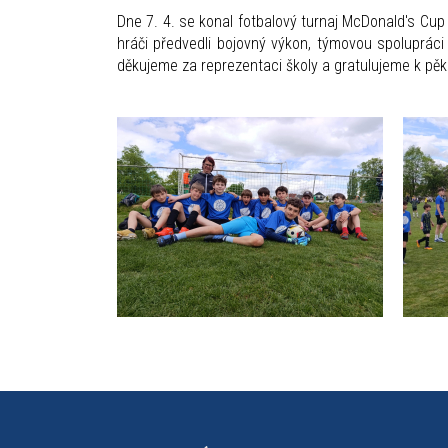
Dne 7. 4. se konal fotbalový turnaj McDonald's Cup p
hráči předvedli bojovný výkon, týmovou spoluprác
děkujeme za reprezentaci školy a gratulujeme k pě