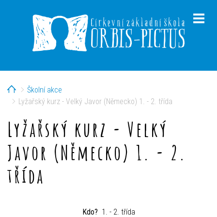
Home
Školní akce
menu
Lyžařský kurz - Velký Javor (Německo) 1. - 2. třída
Lyžařský kurz - Velký
Javor (Německo) 1. - 2.
menu
třída
Kdo?
1. - 2. třída