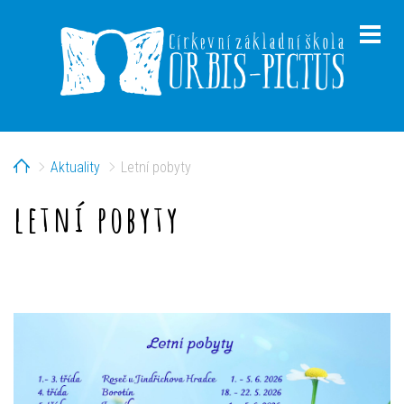
Home
Aktuality
Letní pobyty
menu
letní pobyty
menu