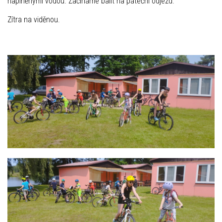
naplněnými vodou. Začínáme balit na páteční odjezd.
Zítra na viděnou.