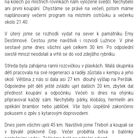
na kolech po místních rovinkách nám vyloženě svědčí. Nechybělo
ani první koupání. Chystáme se právě na večeři, potom máme
naplánovaný večerní program na místním ostrůvku a večerku
okolo 21.40.
V úterý jsme se rozhodli vydat na sever k památníku Emy
Destinnové. Cestou jsme navštívili i rozvodí Lužnice. V plné
sestavě jsme dnes všichni ujeli celkem 30 km. Po odpolední
siestě mnozí neodolali a vrhli se do vod zdejšího rybníku.
Středa byla zahájena ranní rozcvičkou v plavkách. Malá skupinka
dětí pracovala na své regeneraci a raději zůstala v kempu a jeho
okolí. Většina z nás si dala asi 27 km dlouhý výšlap na Peršlák.
Odpoledne pět dětí ještě zvládlo ujet dalších 20 km, zbytek dal
přednost koupání a odpočinku. Večeři si dnes na ohýnku
připravoval každý sám. Nechyběly párky, klobásy, hermelín ani
opékání brambor nebo jablíček. Vše bylo úspěšně zakončeno
pokusem o zpěv s kytarovým doprovodem.
Dnes jsem všichni ujeli 45 km. Navštívili jsme Třeboň a koupali se
v bývalé pískovně Cep. Večer proběhla bitva s balónky