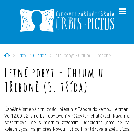
Home
Třídy
6. třída
Letní pobyt - Chlum u Třeboně
menu
Letní pobyt - Chlum u
Třeboně (5. třída)
menu
Úspěšně jsme všichni zvládli přesun z Tábora do kempu Hejtman.
Ve 12.00 už jsme byli ubytovaní v růžových chatičkách Kavalír a
seznamovali se s místním zázemím. Odpoledne jsme se na
kolech vydali na jih přes Novou Huť do Františkova a zpět. Jízda