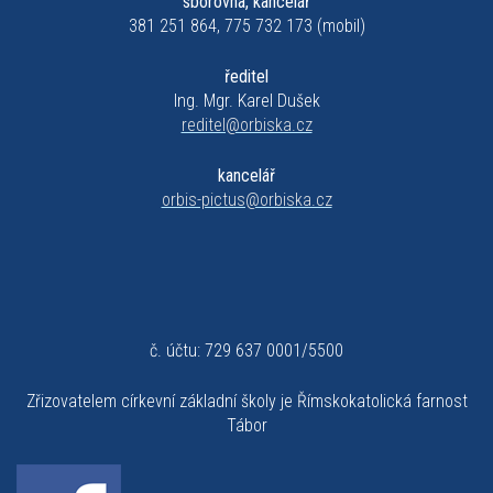
sborovna, kancelář
381 251 864, 775 732 173 (mobil)
ředitel
Ing. Mgr. Karel Dušek
reditel@orbiska.cz
kancelář
orbis-pictus@orbiska.cz
č. účtu: 729 637 0001/5500
Zřizovatelem církevní základní školy je Římskokatolická farnost
Tábor