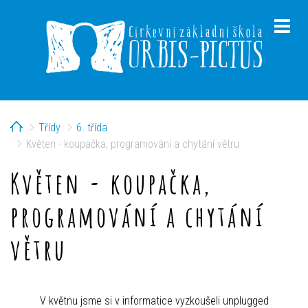
Home
Třídy
6. třída
menu
Květen - koupačka, programování a chytání větru
Květen - koupačka,
programování a chytání
menu
větru
V květnu jsme si v informatice vyzkoušeli unplugged