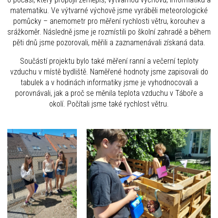
matematiku. Ve výtvarné výchově jsme vyráběli meteorologické
pomůcky – anemometr pro měření rychlosti větru, korouhev a
srážkoměr. Následně jsme je rozmístili po školní zahradě a během
pěti dnů jsme pozorovali, měřili a zaznamenávali získaná data.
Součástí projektu bylo také měření ranní a večerní teploty
vzduchu v místě bydliště. Naměřené hodnoty jsme zapisovali do
tabulek a v hodinách informatiky jsme je vyhodnocovali a
porovnávali, jak a proč se měnila teplota vzduchu v Táboře a
okolí. Počítali jsme také rychlost větru.