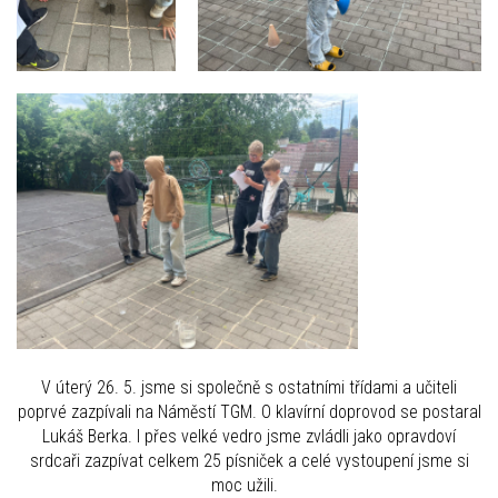
V úterý 26. 5. jsme si společně s ostatními třídami a učiteli
poprvé zazpívali na Náměstí TGM. O klavírní doprovod se postaral
Lukáš Berka. I přes velké vedro jsme zvládli jako opravdoví
srdcaři zazpívat celkem 25 písniček a celé vystoupení jsme si
moc užili.