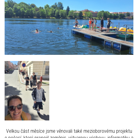
Velkou část měsíce jsme věnovali také mezioborovému projektu
o počasí, který propojil zeměpis, výtvarnou výchovu, informatiku a