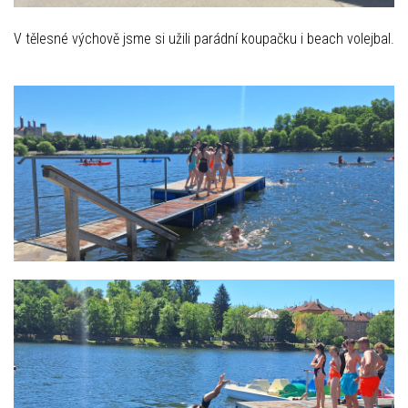
V tělesné výchově jsme si užili parádní koupačku i beach volejbal.