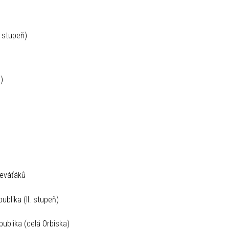
II. stupeň)
a)
ní výuka
eváťáků
ika (II. stupeň)
ika (celá Orbiska)