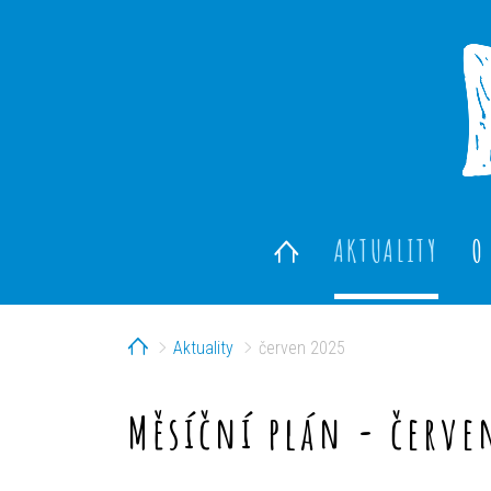
AKTUALITY
O
Home
Aktuality
červen 2025
Měsíční plán - červe