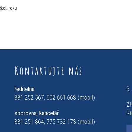
ol. roku
Kontaktujte nás
ředitelna
č.
381 252 567, 602 661 668 (mobil)
Zř
sborovna, kancelář
Ří
381 251 864, 775 732 173 (mobil)