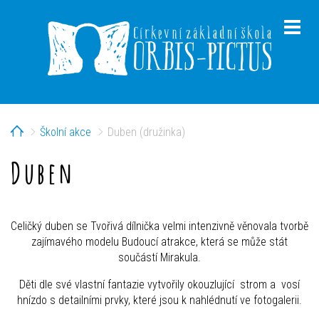
Home
Školní akce
Duben (družinka)
menu
Duben
menu
Celičký duben se Tvořivá dílnička velmi intenzivně věnovala tvorbě
zajímavého modelu Budoucí atrakce, která se může stát
součástí Mirakula.
Děti dle své vlastní fantazie vytvořily okouzlující strom a vosí
hnízdo s detailními prvky, které jsou k nahlédnutí ve fotogalerii.