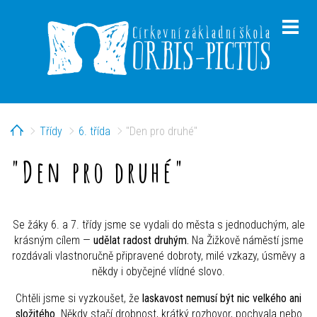
Home
Třídy
6. třída
"Den pro druhé"
menu
"Den pro druhé"
menu
Se žáky 6. a 7. třídy jsme se vydali do města s jednoduchým, ale
krásným cílem —
udělat radost druhým.
Na Žižkově náměstí jsme
rozdávali vlastnoručně připravené dobroty, milé vzkazy, úsměvy a
někdy i obyčejné vlídné slovo.
Chtěli jsme si vyzkoušet, že
laskavost nemusí být nic velkého ani
složitého
. Někdy stačí drobnost, krátký rozhovor, pochvala nebo