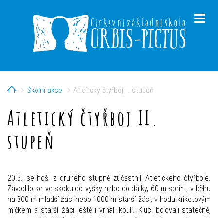
Home
Školní akce
Atletický čtyřboj II. stupeň
menu
Atletický čtyřboj II.
stupeň
menu
20.5. se hoši z druhého stupně zúčastnili Atletického čtyřboje.
Závodilo se ve skoku do výšky nebo do dálky, 60 m sprint, v běhu
na 800 m mladší žáci nebo 1000 m starší žáci, v hodu kriketovým
míčkem a starší žáci ještě i vrhali koulí. Kluci bojovali statečně,