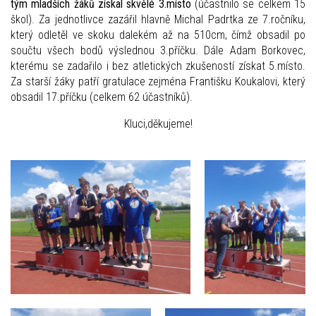
tým mladších žáků získal skvělé
3.místo
(účastnilo se celkem 15
škol). Za jednotlivce zazářil hlavně Michal Padrtka ze 7.ročníku,
který odletěl ve skoku dalekém až na 510cm, čímž obsadil po
součtu všech bodů výslednou 3.příčku. Dále Adam Borkovec,
kterému se zadařilo i bez atletických zkušeností získat 5.místo.
Za starší žáky patří gratulace zejména Františku Koukalovi, který
obsadil 17.příčku (celkem 62 účastníků).
Kluci,děkujeme!